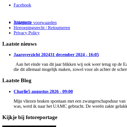
Facebook
Instagram
Algemene voorwaarden
Herroepingsrecht / Retourneren
Privacy Policy
Laatste nieuws
Jaaroverzicht 2024
31 december 2024 - 16:05
Aan het einde van dit jaar blikken wij ook weer terug op de E
die dit allemaal mogelijk maken, zowel voor als achter de sche
Laatste Blog
Charlie
5 augustus 2026 - 09:00
Mijn vliezen braken spontaan met een zwangerschapsduur van 
was, werd ik naar het UAMC gebracht. De weeën zakte gelukkig 
Kijkje bij fotoreportage