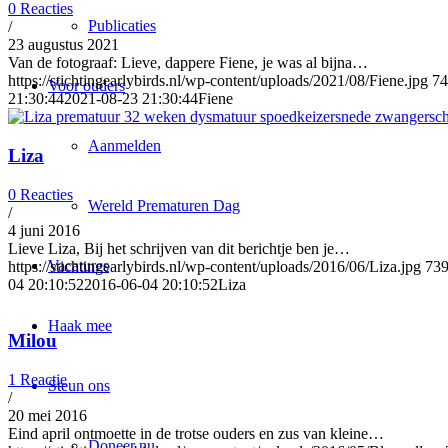
0 Reacties
Publicaties
/
23 augustus 2021
Van de fotograaf: Lieve, dappere Fiene, je was al bijna…
https://stichtingearlybirds.nl/wp-content/uploads/2021/08/Fiene.jpg
74
Voor ouders
21:30:44
2021-08-23 21:30:44
Fiene
Aanmelden
Liza
0 Reacties
Wereld Prematuren Dag
/
4 juni 2016
Lieve Liza, Bij het schrijven van dit berichtje ben je…
Vacatures
https://stichtingearlybirds.nl/wp-content/uploads/2016/06/Liza.jpg
73
04 20:10:52
2016-06-04 20:10:52
Liza
Haak mee
Milou
1 Reactie
Steun ons
/
20 mei 2016
Eind april ontmoette in de trotse ouders en zus van kleine…
Doneer nu