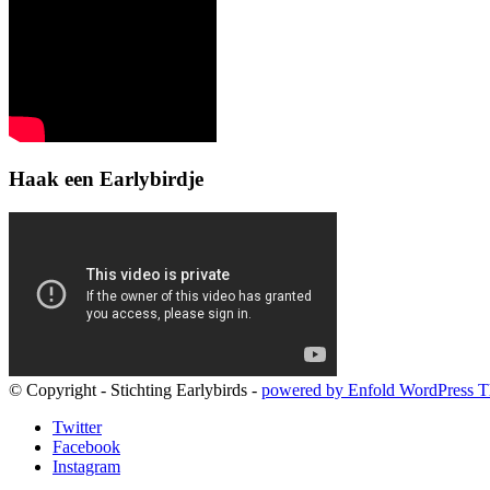
Haak een Earlybirdje
© Copyright - Stichting Earlybirds -
powered by Enfold WordPress 
Twitter
Facebook
Instagram