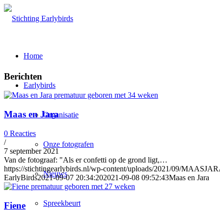
Home
Berichten
Earlybirds
Maas en Jara
Organisatie
0 Reacties
/
Onze fotografen
7 september 2021
Van de fotograaf: "Als er confetti op de grond ligt,…
https://stichtingearlybirds.nl/wp-content/uploads/2021/09/MAASJAR
Nieuws
EarlyBirds
2021-09-07 20:34:20
2021-09-08 09:52:43
Maas en Jara
Spreekbeurt
Fiene