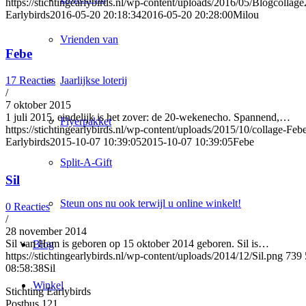
https://stichtingearlybirds.nl/wp-content/uploads/2016/05/Blogcollag
Earlybirds
2016-05-20 20:18:34
2016-05-20 20:28:00
Milou
Vrienden van
Febe
17 Reacties
Jaarlijkse loterij
/
7 oktober 2015
1 juli 2015, eindelijk is het zover: de 20-wekenecho. Spannend,…
Flyerpakket
https://stichtingearlybirds.nl/wp-content/uploads/2015/10/collage-Feb
Earlybirds
2015-10-07 10:39:05
2015-10-07 10:39:05
Febe
Split-A-Gift
Sil
Steun ons nu ook terwijl u online winkelt!
0 Reacties
/
28 november 2014
Sil van Ham is geboren op 15 oktober 2014 geboren. Sil is…
Blog
https://stichtingearlybirds.nl/wp-content/uploads/2014/12/Sil.png
739
08:58:38
Sil
Winkel
Stichting Earlybirds
Postbus 121