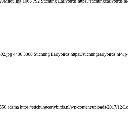
e20Milou.jpg
1065
792
Stichting Earlybirds
https://stichtingearlybirds
e02.jpg
4436
3300
Stichting Earlybirds
https://stichtingearlybirds.nl/
550
adsma
https://stichtingearlybirds.nl/wp-content/uploads/2017/12/