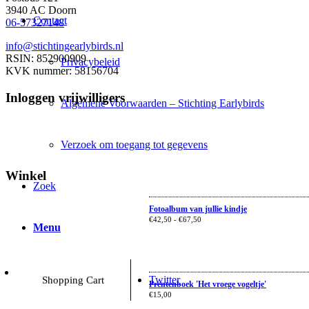
3940 AC Doorn
Contact
06-57327148
info@stichtingearlybirds.nl
RSIN: 852900909
Privacybeleid
KVK nummer: 58156704
Inloggen vrijwilligers
Algemene Voorwaarden – Stichting Earlybirds
Verzoek om toegang tot gegevens
Winkel
Zoek
Fotoalbum van jullie kindje
€
42,50
-
€
67,50
Menu
Twitter
Shopping Cart
Prentenboek 'Het vroege vogeltje'
€
15,00