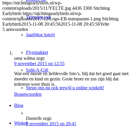
https://stichtingearlybirds.nl/wp-
content/uploads/2015/11/YELTE.jpg
4436
3300
Stichting
Earlybirds
https://stichtingearlybirds.nl/wp-
Vrienden van
content/uploads/2017/12/Logo-EB-transparant-1.png
Stichting
Earlybirds
2015-11-08 20:45:56
2015-11-08 20:45:56
Yelte
5
antwoorden
Jaarlijkse loterij
Flyerpakket
oma wilma
zegt:
9 november 2015 op 12:55
Split-A-Gift
Wat een mooie en liefdevolle foto’s, blij dat het goed gaat met
moeder en kind en gezin. Grote broer en zus zijn blij dat
iedereen weer thuis is.
Steun ons nu ook terwijl u online winkelt!
Beantwoorden
Blog
Danielle
zegt:
Winkel
9 november 2015 op 20:41