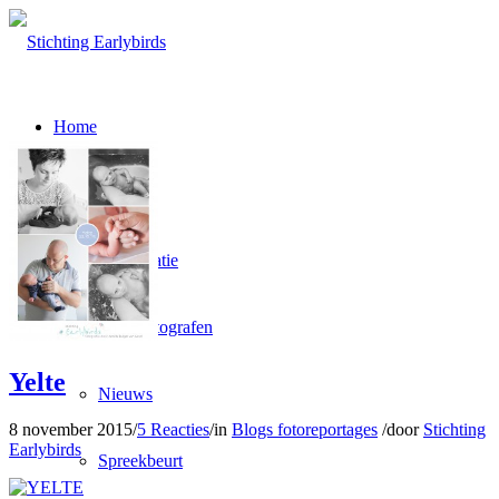
Home
Earlybirds
Organisatie
Onze fotografen
Yelte
Nieuws
8 november 2015
/
5 Reacties
/
in
Blogs fotoreportages
/
door
Stichting
Earlybirds
Spreekbeurt