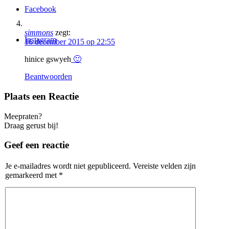
Facebook
simmons
zegt:
Instagram
16 december 2015 op 22:55
hinice gswyeh
🙂
Beantwoorden
Plaats een Reactie
Meepraten?
Draag gerust bij!
Geef een reactie
Je e-mailadres wordt niet gepubliceerd.
Vereiste velden zijn
gemarkeerd met
*