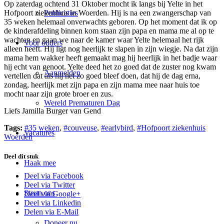
Op zaterdag ochtend 31 Oktober mocht ik langs bij Yelte in het
Hofpoort ziekenhuis in Woerden. Hij is na een zwangerschap van
Publicaties
35 weken helemaal onverwachts geboren. Op het moment dat ik op
de kinderafdeling binnen kom staan zijn papa en mama me al op te
wachten en gaan we naar de kamer waar Yelte helemaal het rijk
Voor ouders
alleen heeft. Hij ligt nog heerlijk te slapen in zijn wiegje. Na dat zijn
mama hem wakker heeft gemaakt mag hij heerlijk in het badje waar
hij echt van genoot. Yelte deed het zo goed dat de zuster nog kwam
Aanmelden
vertellen dat als hij het zo goed bleef doen, dat hij de dag erna,
zondag, heerlijk met zijn papa en zijn mama mee naar huis toe
mocht naar zijn grote broer en zus.
Wereld Prematuren Dag
Liefs Jamilla Burger van Gend
Tags:
#35 weken
,
#couveuse
,
#earlybird
,
#Hofpoort ziekenhuis
Vacatures
Woerden
Deel dit stuk
Haak mee
Deel via Facebook
Deel via Twitter
Steun ons
Deel via Google+
Deel via Linkedin
Delen via E-Mail
Doneer nu