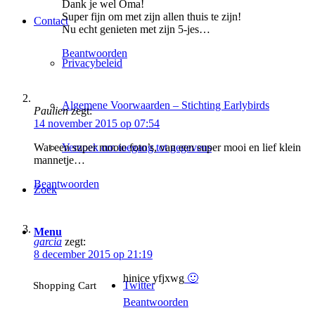
Dank je wel Oma!
Super fijn om met zijn allen thuis te zijn!
Contact
Nu echt genieten met zijn 5-jes…
Beantwoorden
Privacybeleid
Algemene Voorwaarden – Stichting Earlybirds
Paulien
zegt:
14 november 2015 op 07:54
Verzoek om toegang tot gegevens
Wat een super mooie foto’s, van een super mooi en lief klein
mannetje…
Beantwoorden
Zoek
Menu
garcia
zegt:
8 december 2015 op 21:19
hinice yfjxwg
🙂
Twitter
Shopping Cart
Beantwoorden