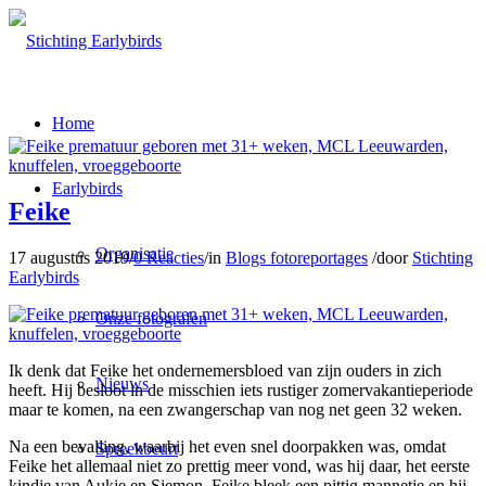
Home
Earlybirds
Feike
Organisatie
17 augustus 2019
/
0 Reacties
/
in
Blogs fotoreportages
/
door
Stichting
Earlybirds
Onze fotografen
Ik denk dat Feike het ondernemersbloed van zijn ouders in zich
Nieuws
heeft. Hij besloot in de misschien iets rustiger zomervakantieperiode
maar te komen, na een zwangerschap van nog net geen 32 weken.
Na een bevalling, waarbij het even snel doorpakken was, omdat
Spreekbeurt
Feike het allemaal niet zo prettig meer vond, was hij daar, het eerste
kindje van Aukje en Siemon. Feike bleek een pittig mannetje en hij