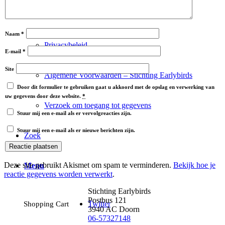
Contact
Naam
*
Privacybeleid
E-mail
*
Site
Algemene Voorwaarden – Stichting Earlybirds
Door dit formulier te gebruiken gaat u akkoord met de opslag en verwerking van
uw gegevens door deze website.
*
Verzoek om toegang tot gegevens
Stuur mij een e-mail als er vervolgreacties zijn.
Stuur mij een e-mail als er nieuwe berichten zijn.
Zoek
Deze site gebruikt Akismet om spam te verminderen.
Bekijk hoe je
Menu
reactie gegevens worden verwerkt
.
Stichting Earlybirds
Postbus 121
Twitter
Shopping Cart
3940 AC Doorn
06-57327148