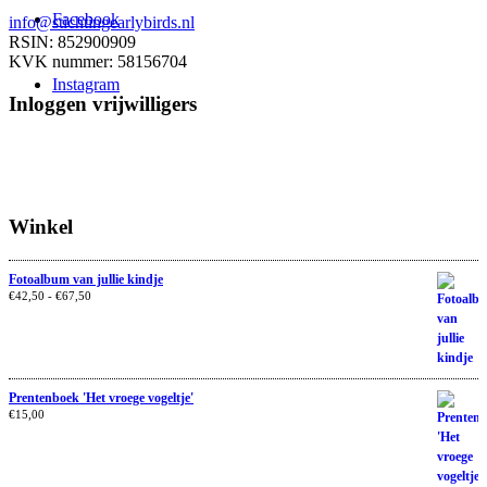
Facebook
info@stichtingearlybirds.nl
RSIN: 852900909
KVK nummer: 58156704
Instagram
Inloggen vrijwilligers
Winkel
Fotoalbum van jullie kindje
€
42,50
-
€
67,50
Prentenboek 'Het vroege vogeltje'
€
15,00