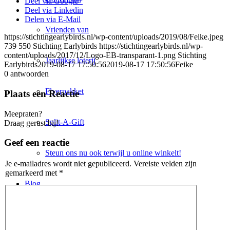
Deel via Google+
Deel via Linkedin
Delen via E-Mail
Vrienden van
https://stichtingearlybirds.nl/wp-content/uploads/2019/08/Feike.jpeg
739
550
Stichting Earlybirds
https://stichtingearlybirds.nl/wp-
content/uploads/2017/12/Logo-EB-transparant-1.png
Stichting
Jaarlijkse loterij
Earlybirds
2019-08-17 17:50:56
2019-08-17 17:50:56
Feike
0
antwoorden
Flyerpakket
Plaats een Reactie
Meepraten?
Split-A-Gift
Draag gerust bij!
Geef een reactie
Steun ons nu ook terwijl u online winkelt!
Je e-mailadres wordt niet gepubliceerd.
Vereiste velden zijn
gemarkeerd met
*
Blog
Winkel