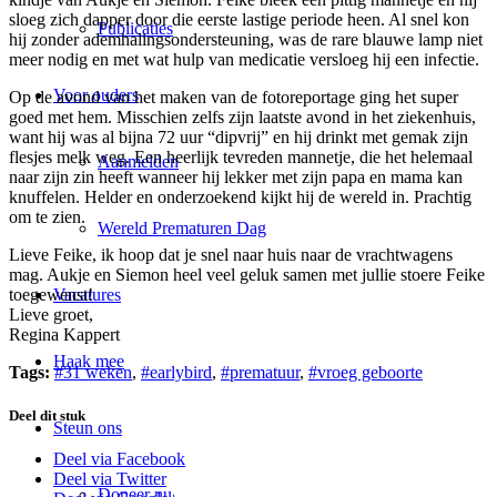
sloeg zich dapper door die eerste lastige periode heen. Al snel kon
Publicaties
hij zonder ademhalingsondersteuning, was de rare blauwe lamp niet
meer nodig en met wat hulp van medicatie versloeg hij een infectie.
Voor ouders
Op de avond van het maken van de fotoreportage ging het super
goed met hem. Misschien zelfs zijn laatste avond in het ziekenhuis,
want hij was al bijna 72 uur “dipvrij” en hij drinkt met gemak zijn
flesjes melk weg. Een heerlijk tevreden mannetje, die het helemaal
Aanmelden
naar zijn zin heeft wanneer hij lekker met zijn papa en mama kan
knuffelen. Helder en onderzoekend kijkt hij de wereld in. Prachtig
om te zien.
Wereld Prematuren Dag
Lieve Feike, ik hoop dat je snel naar huis naar de vrachtwagens
mag. Aukje en Siemon heel veel geluk samen met jullie stoere Feike
toegewenst!
Vacatures
Lieve groet,
Regina Kappert
Haak mee
Tags:
#31 weken
,
#earlybird
,
#prematuur
,
#vroeg geboorte
Deel dit stuk
Steun ons
Deel via Facebook
Deel via Twitter
Doneer nu