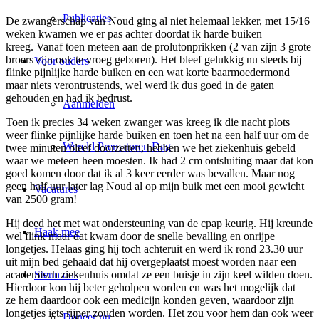
Publicaties
De zwangerschap van Noud ging al niet helemaal lekker, met 15/16
weken kwamen we er pas achter doordat ik harde buiken
kreeg. Vanaf toen meteen aan de prolutonprikken (2 van zijn 3 grote
broers zijn ook te vroeg geboren). Het bleef gelukkig nu steeds bij
Voor ouders
flinke pijnlijke harde buiken en een wat korte baarmoedermond
maar niets verontrustends, wel werd ik dus goed in de gaten
gehouden en had ik bedrust.
Aanmelden
Toen ik precies 34 weken zwanger was kreeg ik die nacht plots
weer flinke pijnlijke harde buiken en toen het na een half uur om de
Wereld Prematuren Dag
twee minuten bleef doorzetten, hebben we het ziekenhuis gebeld
waar we meteen heen moesten. Ik had 2 cm ontsluiting maar dat kon
goed komen door dat ik al 3 keer eerder was bevallen. Maar nog
geen half uur later lag Noud al op mijn buik met een mooi gewicht
Vacatures
van 2500 gram!
Hij deed het met wat ondersteuning van de cpap keurig. Hij kreunde
Haak mee
wel flink maar dat kwam door de snelle bevalling en onrijpe
longetjes. Helaas ging hij toch achteruit en werd ik rond 23.30 uur
uit mijn bed gehaald dat hij overgeplaatst moest worden naar een
academisch ziekenhuis omdat ze een buisje in zijn keel wilden doen.
Steun ons
Hierdoor kon hij beter geholpen worden en was het mogelijk dat
ze hem daardoor ook een medicijn konden geven, waardoor zijn
longetjes iets rijper zouden worden. Het zou voor hem dan ook weer
Doneer nu