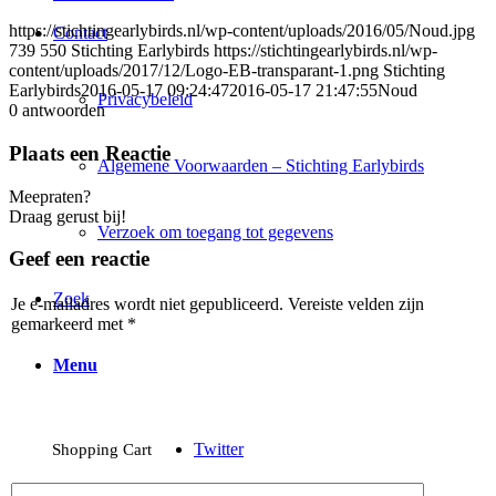
https://stichtingearlybirds.nl/wp-content/uploads/2016/05/Noud.jpg
Contact
739
550
Stichting Earlybirds
https://stichtingearlybirds.nl/wp-
content/uploads/2017/12/Logo-EB-transparant-1.png
Stichting
Earlybirds
2016-05-17 09:24:47
2016-05-17 21:47:55
Noud
Privacybeleid
0
antwoorden
Plaats een Reactie
Algemene Voorwaarden – Stichting Earlybirds
Meepraten?
Draag gerust bij!
Verzoek om toegang tot gegevens
Geef een reactie
Zoek
Je e-mailadres wordt niet gepubliceerd.
Vereiste velden zijn
gemarkeerd met
*
Menu
Twitter
Shopping Cart