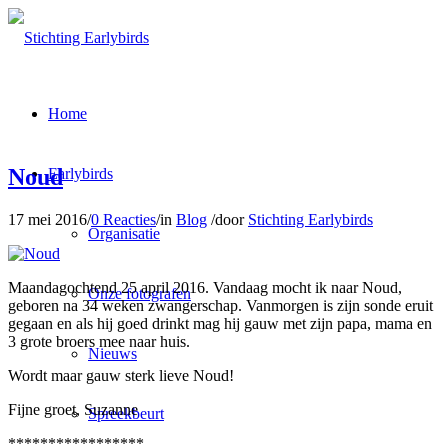
Home
Noud
Earlybirds
17 mei 2016
/
0 Reacties
/
in
Blog
/
door
Stichting Earlybirds
Organisatie
Maandagochtend 25 april 2016. Vandaag mocht ik naar Noud,
Onze fotografen
geboren na 34 weken zwangerschap. Vanmorgen is zijn sonde eruit
gegaan en als hij goed drinkt mag hij gauw met zijn papa, mama en
3 grote broers mee naar huis.
Nieuws
Wordt maar gauw sterk lieve Noud!
Fijne groet, Suzanne
Spreekbeurt
*****************