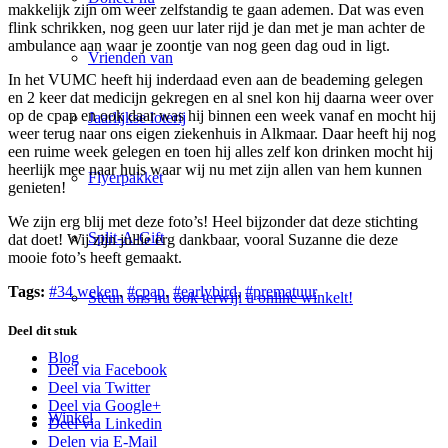
makkelijk zijn om weer zelfstandig te gaan ademen. Dat was even
flink schrikken, nog geen uur later rijd je dan met je man achter de
ambulance aan waar je zoontje van nog geen dag oud in ligt.
Vrienden van
In het VUMC heeft hij inderdaad even aan de beademing gelegen
en 2 keer dat medicijn gekregen en al snel kon hij daarna weer over
op de cpap en ook daar was hij binnen een week vanaf en mocht hij
Jaarlijkse loterij
weer terug naar ons eigen ziekenhuis in Alkmaar. Daar heeft hij nog
een ruime week gelegen en toen hij alles zelf kon drinken mocht hij
heerlijk mee naar huis waar wij nu met zijn allen van hem kunnen
Flyerpakket
genieten!
We zijn erg blij met deze foto’s! Heel bijzonder dat deze stichting
Split-A-Gift
dat doet! Wij zijn jullie erg dankbaar, vooral Suzanne die deze
mooie foto’s heeft gemaakt.
Tags:
#34 weken
,
#cpap
,
#earlybird
,
#prematuur
Steun ons nu ook terwijl u online winkelt!
Deel dit stuk
Blog
Deel via Facebook
Deel via Twitter
Deel via Google+
Winkel
Deel via Linkedin
Delen via E-Mail