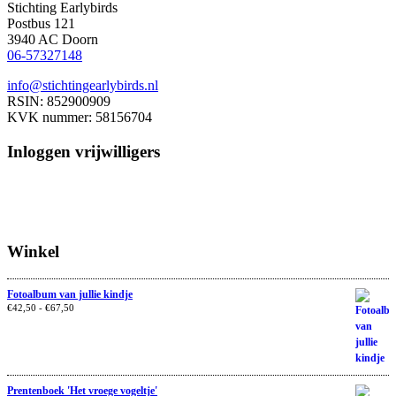
Stichting Earlybirds
Postbus 121
3940 AC Doorn
06-57327148
info@stichtingearlybirds.nl
RSIN: 852900909
KVK nummer: 58156704
Inloggen vrijwilligers
Winkel
Fotoalbum van jullie kindje
€
42,50
-
€
67,50
Prentenboek 'Het vroege vogeltje'