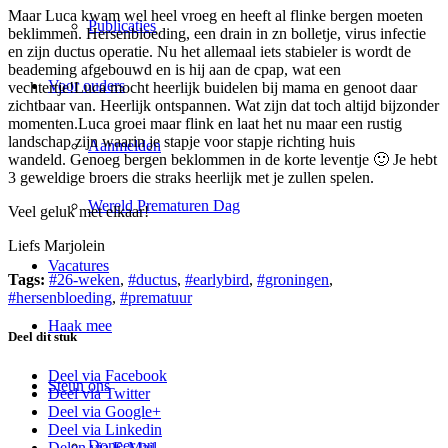
Maar Luca kwam wel heel vroeg en heeft al flinke bergen moeten
Publicaties
beklimmen. Hersenbloeding, een drain in zn bolletje, virus infectie
en zijn ductus operatie. Nu het allemaal iets stabieler is wordt de
beademing afgebouwd en is hij aan de cpap, wat een
Voor ouders
vechtertje!Luca mocht heerlijk buidelen bij mama en genoot daar
zichtbaar van. Heerlijk ontspannen. Wat zijn dat toch altijd bijzonder
momenten.Luca groei maar flink en laat het nu maar een rustig
landschap zijn waarin je stapje voor stapje richting huis
Aanmelden
wandeld. Genoeg bergen beklommen in de korte leventje 🙂 Je hebt
3 geweldige broers die straks heerlijk met je zullen spelen.
Wereld Prematuren Dag
Veel geluk met elkaar!
Liefs Marjolein
Vacatures
Tags:
#26-weken
,
#ductus
,
#earlybird
,
#groningen
,
#hersenbloeding
,
#prematuur
Haak mee
Deel dit stuk
Deel via Facebook
Steun ons
Deel via Twitter
Deel via Google+
Deel via Linkedin
Doneer nu
Delen via E-Mail