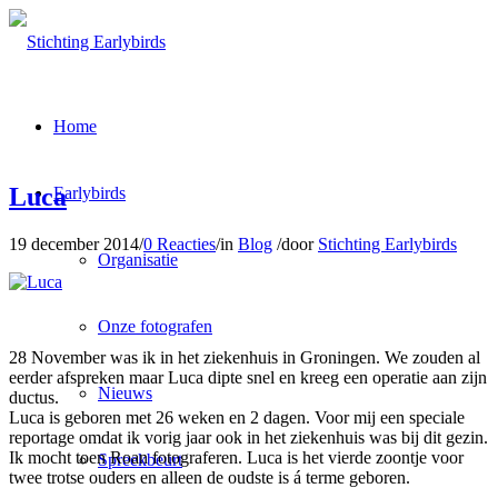
Home
Luca
Earlybirds
19 december 2014
/
0 Reacties
/
in
Blog
/
door
Stichting Earlybirds
Organisatie
Onze fotografen
28 November was ik in het ziekenhuis in Groningen. We zouden al
eerder afspreken maar Luca dipte snel en kreeg een operatie aan zijn
Nieuws
ductus.
Luca is geboren met 26 weken en 2 dagen. Voor mij een speciale
reportage omdat ik vorig jaar ook in het ziekenhuis was bij dit gezin.
Ik mocht toen Roan fotograferen. Luca is het vierde zoontje voor
Spreekbeurt
twee trotse ouders en alleen de oudste is á terme geboren.