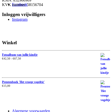
RSIN: 852900909
Facebook
KVK nummer: 58156704
Inloggen vrijwilligers
Instagram
Winkel
Fotoalbum van jullie kindje
€
42,50
-
€
67,50
Prentenboek 'Het vroege vogeltje'
€
15,00
Algemene voorwaarden