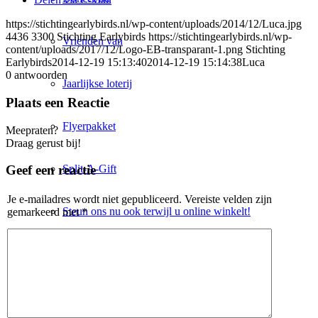
https://stichtingearlybirds.nl/wp-content/uploads/2014/12/Luca.jpg
4436
3300
Stichting Earlybirds
https://stichtingearlybirds.nl/wp-
Vrienden van
content/uploads/2017/12/Logo-EB-transparant-1.png
Stichting
Earlybirds
2014-12-19 15:13:40
2014-12-19 15:14:38
Luca
0
antwoorden
Jaarlijkse loterij
Plaats een Reactie
Flyerpakket
Meepraten?
Draag gerust bij!
Split-A-Gift
Geef een reactie
Je e-mailadres wordt niet gepubliceerd.
Vereiste velden zijn
Steun ons nu ook terwijl u online winkelt!
gemarkeerd met
*
Blog
Winkel