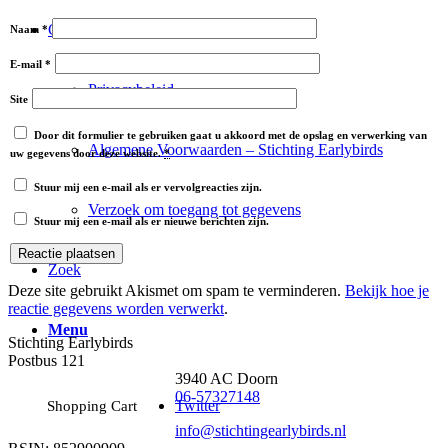
Contact
Naam
*
E-mail
*
Privacybeleid
Site
Door dit formulier te gebruiken gaat u akkoord met de opslag en verwerking van
Algemene Voorwaarden – Stichting Earlybirds
uw gegevens door deze website.
*
Stuur mij een e-mail als er vervolgreacties zijn.
Verzoek om toegang tot gegevens
Stuur mij een e-mail als er nieuwe berichten zijn.
Zoek
Deze site gebruikt Akismet om spam te verminderen.
Bekijk hoe je
reactie gegevens worden verwerkt
.
Menu
Stichting Earlybirds
Postbus 121
3940 AC Doorn
06-57327148
Twitter
Shopping Cart
info@stichtingearlybirds.nl