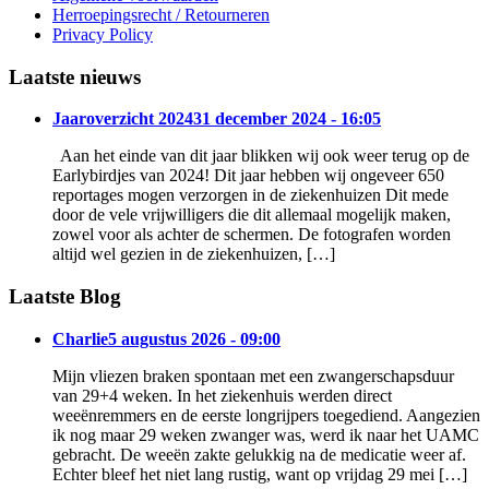
Herroepingsrecht / Retourneren
Privacy Policy
Laatste nieuws
Jaaroverzicht 2024
31 december 2024 - 16:05
Aan het einde van dit jaar blikken wij ook weer terug op de
Earlybirdjes van 2024! Dit jaar hebben wij ongeveer 650
reportages mogen verzorgen in de ziekenhuizen Dit mede
door de vele vrijwilligers die dit allemaal mogelijk maken,
zowel voor als achter de schermen. De fotografen worden
altijd wel gezien in de ziekenhuizen, […]
Laatste Blog
Charlie
5 augustus 2026 - 09:00
Mijn vliezen braken spontaan met een zwangerschapsduur
van 29+4 weken. In het ziekenhuis werden direct
weeënremmers en de eerste longrijpers toegediend. Aangezien
ik nog maar 29 weken zwanger was, werd ik naar het UAMC
gebracht. De weeën zakte gelukkig na de medicatie weer af.
Echter bleef het niet lang rustig, want op vrijdag 29 mei […]