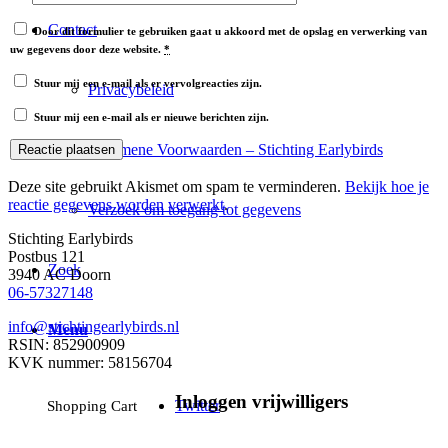
Contact
Door dit formulier te gebruiken gaat u akkoord met de opslag en verwerking van
uw gegevens door deze website.
*
Stuur mij een e-mail als er vervolgreacties zijn.
Privacybeleid
Stuur mij een e-mail als er nieuwe berichten zijn.
Algemene Voorwaarden – Stichting Earlybirds
Deze site gebruikt Akismet om spam te verminderen.
Bekijk hoe je
reactie gegevens worden verwerkt
.
Verzoek om toegang tot gegevens
Stichting Earlybirds
Postbus 121
Zoek
3940 AC Doorn
06-57327148
info@stichtingearlybirds.nl
Menu
RSIN: 852900909
KVK nummer: 58156704
Inloggen vrijwilligers
Twitter
Shopping Cart