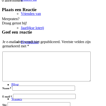
0
antwoorden
Plaats een Reactie
Vrienden van
Meepraten?
Draag gerust bij!
Jaarlijkse loterij
Geef een reactie
Je e-mailadres wordt niet gepubliceerd.
Vereiste velden zijn
Flyerpakket
gemarkeerd met
*
Split-A-Gift
Steun ons nu ook terwijl u online winkelt!
Blog
Naam
*
E-mail
*
Winkel
Site