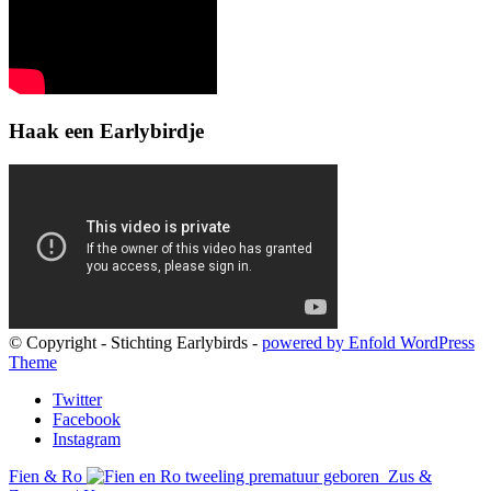
Haak een Earlybirdje
© Copyright - Stichting Earlybirds -
powered by Enfold WordPress
Theme
Twitter
Facebook
Instagram
Fien & Ro
Zus &