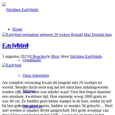
Home
Earlybird
Earlybirds
3 augustus 2015
/
0 Reacties
/
in
Blog
/
door
Stichting Earlybirds
Organisatie
Onze fotografen
Als complete verrassing kwam dit jongetje met 29 weekjes ter
wereld. Moeder dacht eerst nog dat het misschien indalingsweeën
Nieuws
zouden zijn, maar niets was minder waar! Voor hen begon daarmee
een onzekere, kwetsbare tijd. Hun mannetje woog 1800 gram en
was 40 cm. Ze hadden geen kleine maatjes in de kast, omdat zij zelf
bij hun geboorte groot waren, hadden ze maatjes 56 gekocht… Heel
Spreekbeurt
snel werden er maatjes 40/44 aangeschaft. Het grote avontuur van
deze kleine vent begon in het AMC, waar papa en mama in het