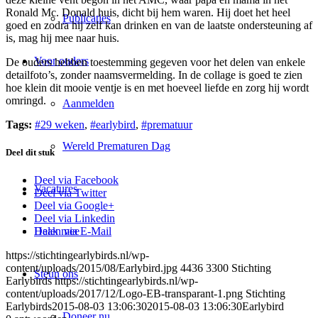
Ronald Mc. Donald huis, dicht bij hem waren. Hij doet het heel
Publicaties
goed en zodra hij zelf kan drinken en van de laatste ondersteuning af
is, mag hij mee naar huis.
Voor ouders
De ouders hebben toestemming gegeven voor het delen van enkele
detailfoto’s, zonder naamsvermelding. In de collage is goed te zien
hoe klein dit mooie ventje is en met hoeveel liefde en zorg hij wordt
omringd.
Aanmelden
Tags:
#29 weken
,
#earlybird
,
#prematuur
Wereld Prematuren Dag
Deel dit stuk
Deel via Facebook
Vacatures
Deel via Twitter
Deel via Google+
Deel via Linkedin
Haak mee
Delen via E-Mail
https://stichtingearlybirds.nl/wp-
content/uploads/2015/08/Earlybird.jpg
4436
3300
Stichting
Steun ons
Earlybirds
https://stichtingearlybirds.nl/wp-
content/uploads/2017/12/Logo-EB-transparant-1.png
Stichting
Earlybirds
2015-08-03 13:06:30
2015-08-03 13:06:30
Earlybird
Doneer nu