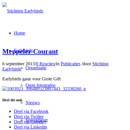
Home
Meppeler Courant
Earlybirds
6 september 2013
/
0 Reacties
/
in
Publicaties
/
door
Stichting
Organisatie
Earlybirds
Earlybirds gaan voor Grote Gift
Onze fotografen
Deel dit stuk
Nieuws
Deel via Facebook
Deel via Twitter
Spreekbeurt
Deel via Google+
Deel via Linkedin