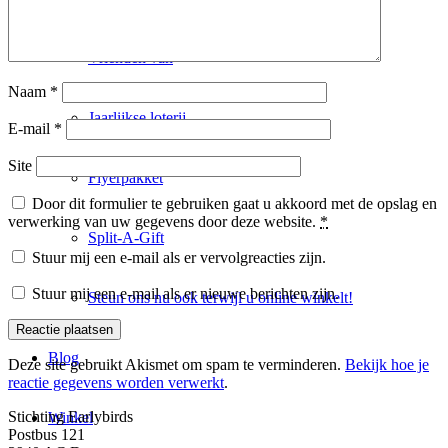
Vrienden van
Naam
*
Jaarlijkse loterij
E-mail
*
Site
Flyerpakket
Door dit formulier te gebruiken gaat u akkoord met de opslag en
verwerking van uw gegevens door deze website.
*
Split-A-Gift
Stuur mij een e-mail als er vervolgreacties zijn.
Stuur mij een e-mail als er nieuwe berichten zijn.
Steun ons nu ook terwijl u online winkelt!
Blog
Deze site gebruikt Akismet om spam te verminderen.
Bekijk hoe je
reactie gegevens worden verwerkt
.
Stichting Earlybirds
Winkel
Postbus 121