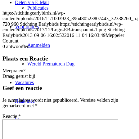
Delen via E-Mail
Publicaties
https://stichtingearlybirds.nl/wp-
content/uploads/2016/11/1003923_396480523807443_32338260_n.j
720
960
Stichting Earlybirds
https://stichtingearlybirds.nl/wp-
Voor ouders
content/uploads/2017/12/Logo-EB-transparant-1.png
Stichting
Earlybirds
2013-09-06 16:02:52
2016-11-04 16:03:49
Meppeler
Courant
Aanmelden
0
antwoorden
Plaats een Reactie
Wereld Prematuren Dag
Meepraten?
Draag gerust bij!
Vacatures
Geef een reactie
Je e-mailadres wordt niet gepubliceerd.
Vereiste velden zijn
Haak mee
gemarkeerd met
*
Reactie
*
Steun ons
Doneer nu