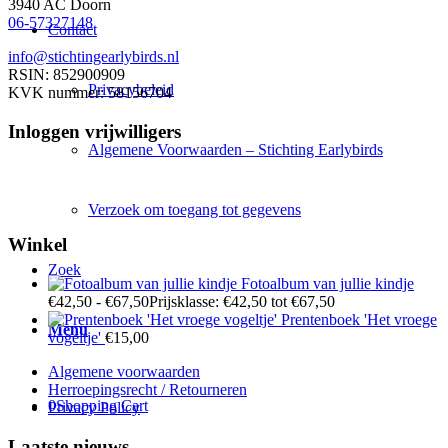
3940 AC Doorn
06-57327148
Contact
info@stichtingearlybirds.nl
RSIN: 852900909
Privacybeleid
KVK nummer: 58156704
Inloggen vrijwilligers
Algemene Voorwaarden – Stichting Earlybirds
Verzoek om toegang tot gegevens
Winkel
Zoek
Fotoalbum van jullie kindje
€
42,50
-
€
67,50
Prijsklasse: €42,50 tot €67,50
Prentenboek 'Het vroege
Menu
vogeltje'
€
15,00
Algemene voorwaarden
Herroepingsrecht / Retourneren
0
Shopping Cart
Privacy Policy
Laatste nieuws