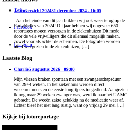
Twitter
Jaaroverzicht 2024
31 december 2024 - 16:05
Aan het einde van dit jaar blikken wij ook weer terug op de
Earlybirdjes van 2024! Dit jaar hebben wij ongeveer 650
Facebook
reportages mogen verzorgen in de ziekenhuizen Dit mede
door de vele vrijwilligers die dit allemaal mogelijk maken,
zowel voor als achter de schermen. De fotografen worden
Instagram
altijd wel gezien in de ziekenhuizen, […]
Laatste Blog
Charlie
5 augustus 2026 - 09:00
Mijn vliezen braken spontaan met een zwangerschapsduur
van 29+4 weken. In het ziekenhuis werden direct
weeënremmers en de eerste longrijpers toegediend. Aangezien
ik nog maar 29 weken zwanger was, werd ik naar het UAMC
gebracht. De weeën zakte gelukkig na de medicatie weer af.
Echter bleef het niet lang rustig, want op vrijdag 29 mei […]
Kijkje bij fotoreportage